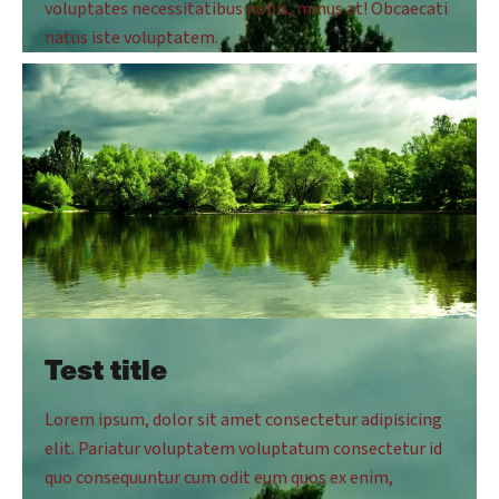
voluptates necessitatibus nobis, minus at! Obcaecati
natus iste voluptatem.
Test title
Lorem ipsum, dolor sit amet consectetur adipisicing
elit. Pariatur voluptatem voluptatum consectetur id
quo consequuntur cum odit eum quos ex enim,