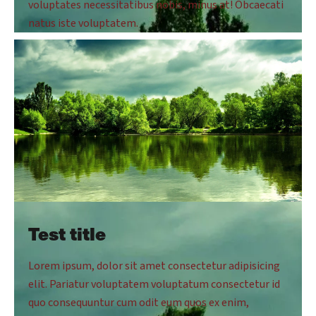
voluptates necessitatibus nobis, minus at! Obcaecati
natus iste voluptatem.
Test title
Lorem ipsum, dolor sit amet consectetur adipisicing
elit. Pariatur voluptatem voluptatum consectetur id
quo consequuntur cum odit eum quos ex enim,