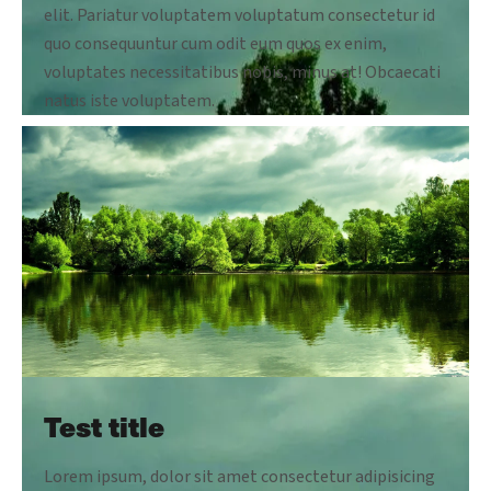
elit. Pariatur voluptatem voluptatum consectetur id
quo consequuntur cum odit eum quos ex enim,
voluptates necessitatibus nobis, minus at! Obcaecati
natus iste voluptatem.
Test title
Lorem ipsum, dolor sit amet consectetur adipisicing