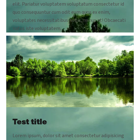
elit. Pariatur voluptatem voluptatum consectetur id
quo consequuntur cum odit eum quos ex enim,
voluptates necessitatibus nobis, minus at! Obcaecati
natus iste voluptatem.
Test title
Lorem ipsum, dolor sit amet consectetur adipisicing