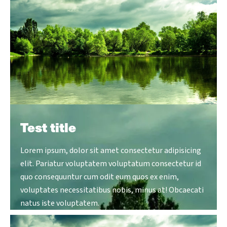
Test title
Lorem ipsum, dolor sit amet consectetur adipisicing
elit. Pariatur voluptatem voluptatum consectetur id
quo consequuntur cum odit eum quos ex enim,
voluptates necessitatibus nobis, minus at! Obcaecati
natus iste voluptatem.