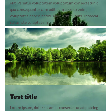
elit. Pariatur voluptatem voluptatum consectetur id
quo consequuntur cum odit eum quos ex enim,
voluptates necessitatibus nobis, minus at! Obcaecati
natus iste voluptatem.
Test title
Lorem ipsum, dolor sit amet consectetur adipisicing