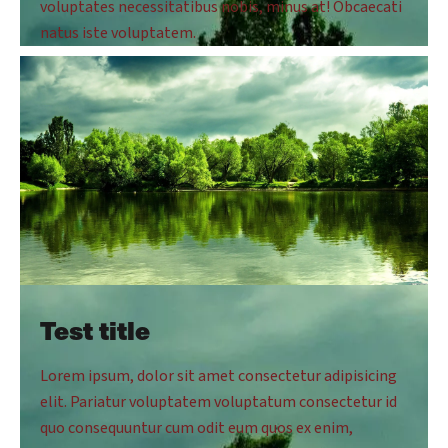
voluptates necessitatibus nobis, minus at! Obcaecati
natus iste voluptatem.
Test title
Lorem ipsum, dolor sit amet consectetur adipisicing
elit. Pariatur voluptatem voluptatum consectetur id
quo consequuntur cum odit eum quos ex enim,